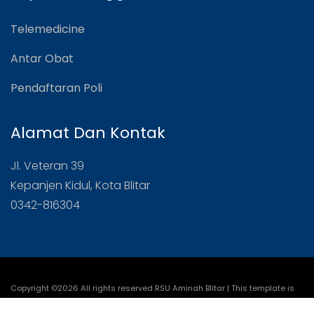
Telemedicine
Antar Obat
Pendaftaran Poli
Alamat Dan Kontak
Jl. Veteran 39
Kepanjen Kidul, Kota Blitar
0342-816304
Copyright ©
2026 All rights reserved RSU Aminah Blitar | This template is
made with
by
Colorlib