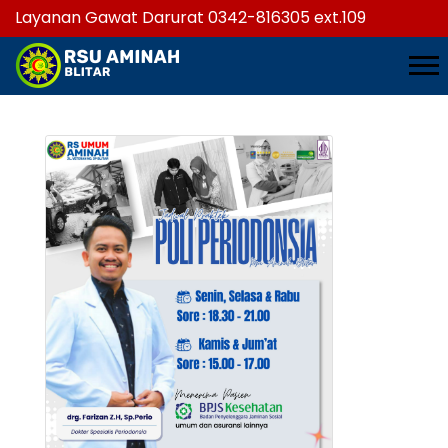
Layanan Gawat Darurat 0342-816305 ext.109